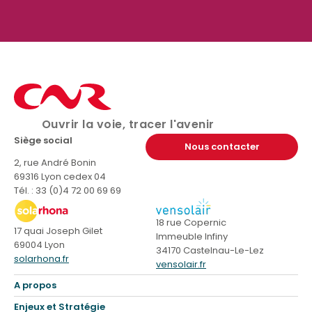
(Disponible prochainement)
(D
r
- 0 ko
Télécharger
Ouvrir la voie, tracer l'avenir
Siège social
Nous contacter
2, rue André Bonin
69316 Lyon cedex 04
Tél. : 33 (0)4 72 00 69 69
18 rue Copernic
17 quai Joseph Gilet
Immeuble Infiny
69004 Lyon
34170 Castelnau-Le-Lez
solarhona.fr
vensolair.fr
A propos
Enjeux et Stratégie