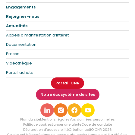
Engagements
Rejoignez-nous
Actualités
Appels à manifestation d’intérêt
Documentation
Presse
Vidéothèque
Portail achats
Portail CNR
Notre écosystème de sites
Plan du site
Mentions légales
Vos données personnelles
Politique cookies
Lancer une alerte
Code de conduite
Déclaration d’accessibilité
Création acti
© CNR 2026
Ce site est hébergé dans un green data center français et il a été éco-