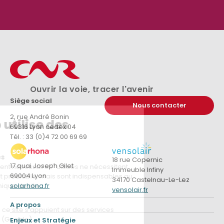
(Disponible prochainement)
(D
r
- 0 ko
Télécharger
Ouvrir la voie, tracer l'avenir
Siège social
Nous contacter
2, rue André Bonin
69316 Lyon cedex 04
Tél. : 33 (0)4 72 00 69 69
18 rue Copernic
17 quai Joseph Gilet
Immeuble Infiny
69004 Lyon
34170 Castelnau-Le-Lez
solarhona.fr
vensolair.fr
A propos
Enjeux et Stratégie