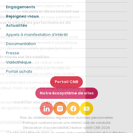
Engagements
Rejoignez-nous
Actualités
Appels à manifestation d’intérêt
Documentation
Presse
Vidéothèque
Portail achats
Portail CNR
Notre écosystème de sites
Plan du site
Mentions légales
Vos données personnelles
Politique cookies
Lancer une alerte
Code de conduite
Déclaration d’accessibilité
Création acti
© CNR 2026
Ce site est hébergé dans un green data center français et il a été éco-