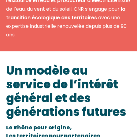
ressource en eau et producteur d’électricité
issue
de l’eau, du vent et du soleil, CNR s’engage pour
la
transition écologique des territoires
avec une
expertise industrielle renouvelée depuis plus de 90
ans.
Un modèle au
service de l’intérêt
général et des
générations futures
Le Rhône pour origine,
Les territoires pour partenaires,