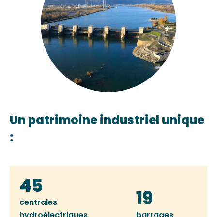
Un patrimoine industriel unique
:
45
19
centrales
hydroélectriques
barrages