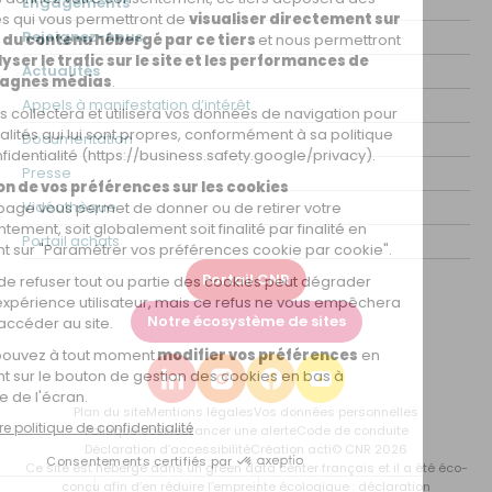
Engagements
Rejoignez-nous
Actualités
Appels à manifestation d’intérêt
Documentation
Presse
Vidéothèque
Portail achats
Portail CNR
Notre écosystème de sites
Plan du site
Mentions légales
Vos données personnelles
Politique cookies
Lancer une alerte
Code de conduite
Déclaration d’accessibilité
Création acti
© CNR 2026
Ce site est hébergé dans un green data center français et il a été éco-
conçu afin d’en réduire l’empreinte écologique :
déclaration