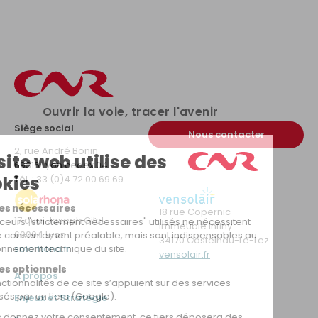
CNR en bref 2026
PDF – 3.2 Mo
Télécharger
Ouvrir la voie, tracer l'avenir
Siège social
Nous contacter
2, rue André Bonin
69316 Lyon cedex 04
Tél. : 33 (0)4 72 00 69 69
18 rue Copernic
17 quai Joseph Gilet
Immeuble Infiny
69004 Lyon
34170 Castelnau-Le-Lez
solarhona.fr
vensolair.fr
A propos
Enjeux et Stratégie