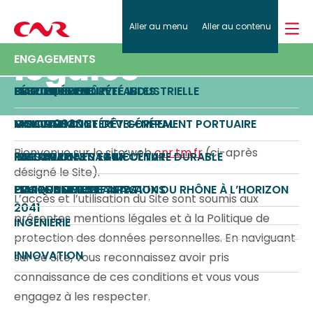
Mentions
Effectuer
Aller au menu
Aller au contenu
Retour
Retour
Retour
Retour
A PROPOS
une
légales
recherch
A PROPOS
ENJEUX ET STRATÉGIE
ACTIVITÉS
ENGAGEMENTS
ENJEUX ET STRATÉGIE
Rejoignez-nous
CARTE D’IDENTITÉ
SÉCURITÉ ET SÛRETÉ INDUSTRIELLE
ENERGIES RENOUVELABLES
POLITIQUE RSE
ACTIVITÉS
Actualités
GOUVERNANCE
VISION 2030
NAVIGATION ET DÉVELOPPEMENT PORTUAIRE
MISSIONS D’INTÉRÊT GÉNÉRAL
ENGAGEMENTS
Presse
Bienvenue sur le site web
cnr.tm.fr
(ci-après
HISTOIRE
RESSOURCE EN EAU
IRRIGATION ET AGRICULTURE DURABLE
PARTENARIATS ET MÉCÉNAT
désigné le Site).
CARTE DES IMPLANTATIONS
PROGRAMME DE TRAVAUX DU RHÔNE À L’HORIZON
ENVIRONNEMENT
ETHIQUE DES AFFAIRES
L’accès et l’utilisation du Site sont soumis aux
2041
présentes mentions légales et à la Politique de
INGÉNIERIE
protection des données personnelles. En naviguant
INNOVATION
sur ce Site, vous reconnaissez avoir pris
connaissance de ces conditions et vous vous
engagez à les respecter.