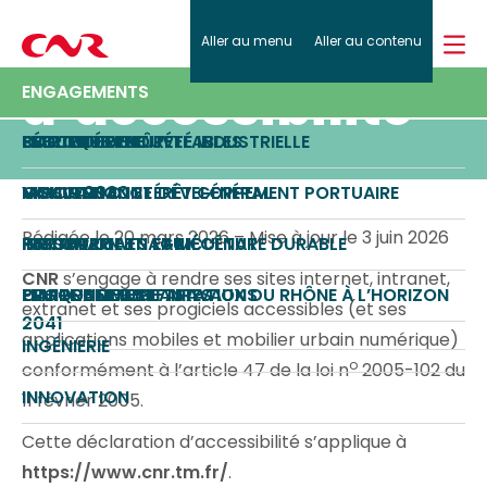
Déclaration
Effectuer
Aller au menu
Aller au contenu
Retour
Retour
Retour
Retour
A PROPOS
une
d’accessibilité
recherch
A PROPOS
ENJEUX ET STRATÉGIE
ACTIVITÉS
ENGAGEMENTS
ENJEUX ET STRATÉGIE
Rejoignez-nous
CARTE D’IDENTITÉ
SÉCURITÉ ET SÛRETÉ INDUSTRIELLE
ENERGIES RENOUVELABLES
POLITIQUE RSE
ACTIVITÉS
Actualités
GOUVERNANCE
VISION 2030
NAVIGATION ET DÉVELOPPEMENT PORTUAIRE
MISSIONS D’INTÉRÊT GÉNÉRAL
ENGAGEMENTS
Presse
Rédigée le 20 mars 2026 – Mise à jour le 3 juin 2026
HISTOIRE
RESSOURCE EN EAU
IRRIGATION ET AGRICULTURE DURABLE
PARTENARIATS ET MÉCÉNAT
CNR
s’engage à rendre ses sites internet, intranet,
CARTE DES IMPLANTATIONS
PROGRAMME DE TRAVAUX DU RHÔNE À L’HORIZON
ENVIRONNEMENT
ETHIQUE DES AFFAIRES
extranet et ses progiciels accessibles (et ses
2041
applications mobiles et mobilier urbain numérique)
INGÉNIERIE
o
conformément à l’article 47 de la loi n
2005-102 du
INNOVATION
11 février 2005.
Cette déclaration d’accessibilité s’applique à
https://www.cnr.tm.fr/
.