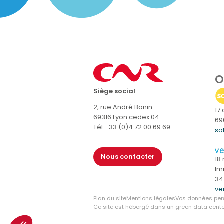
O
Siège social
2, rue André Bonin
17
69316 Lyon cedex 04
69
Tél. : 33 (0)4 72 00 69 69
so
Nous contacter
18
Im
34
ven
Plan du site
Mentions légales
Vos données per
Ce site est hébergé dans un green data center 