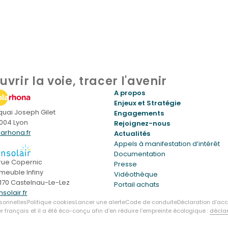
uvrir la voie, tracer l'avenir
A propos
Enjeux et Stratégie
 quai Joseph Gilet
Engagements
004 Lyon
Rejoignez-nous
larhona.fr
Actualités
Appels à manifestation d’intérêt
Documentation
 rue Copernic
Presse
meuble Infiny
Vidéothèque
170 Castelnau-Le-Lez
Portail achats
solair.fr
sonnelles
Politique cookies
Lancer une alerte
Code de conduite
Déclaration d’acc
français et il a été éco-conçu afin d’en réduire l’empreinte écologique :
décla