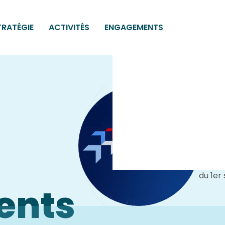
TRATÉGIE
ACTIVITÉS
ENGAGEMENTS
La ré
factu
Toutes
sur la
modali
du 1er
ents