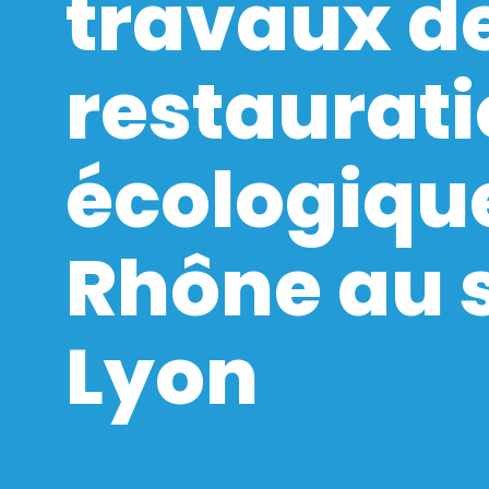
travaux d
restaurat
écologiqu
Rhône au 
Lyon