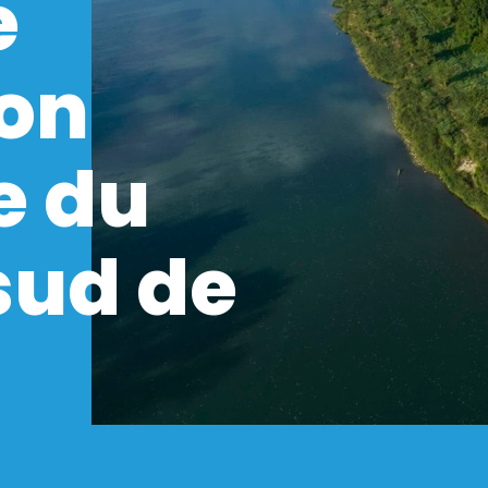
e
ion
e du
sud de