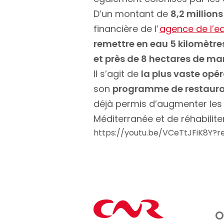
D’un montant de
8,2 million
financière de l’
agence de l’e
remettre en eau 5 kilomètre
et près de 8 hectares de ma
Il s’agit de
la plus vaste opé
son
programme de restaura
déjà permis d’augmenter les d
Méditerranée et de réhabilite
https://youtu.be/VCeTtJFiK8Y?r
O