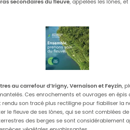
bras secondaires du fleuve
, appelées les lônes, et
tres au carrefour d’Irigny, Vernaison et Feyzin
, p
mantelés. Ces enrochements et ouvrages en épis co
 rendu son tracé plus rectiligne pour fiabiliser la n
er le fleuve de ses lônes, qui se sont comblées de 
errestres des berges se sont considérablement ap
 espèces végétales envahissantes.