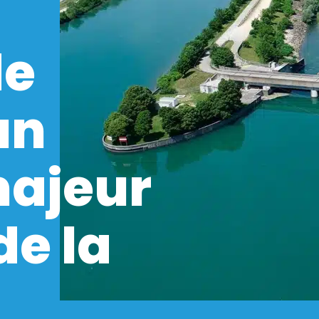
de
un
ajeur
de la