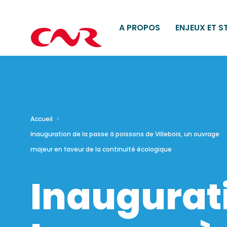
A PROPOS
ENJEUX ET S
Accueil
Inauguration de la passe à poissons de Villebois, un ouvrage
majeur en faveur de la continuité écologique
Inaugurat