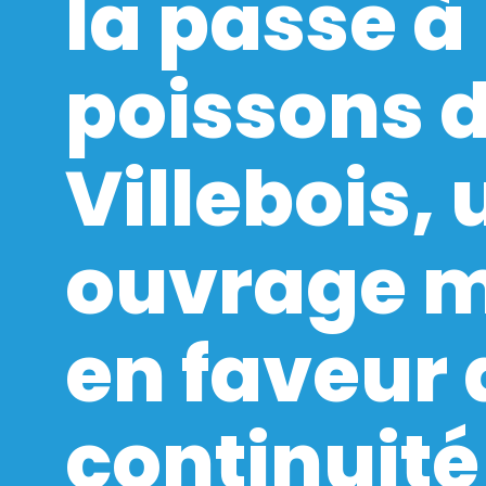
la passe à
poissons 
Villebois, 
ouvrage m
en faveur 
continuité