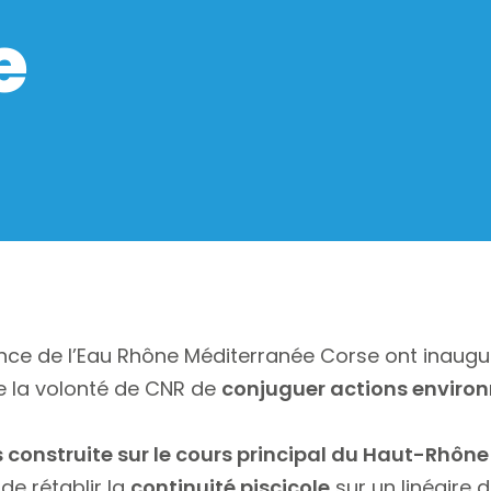
e
gence de l’Eau Rhône Méditerranée Corse ont inaugu
tre la volonté de CNR de
conjuguer actions environ
construite sur le cours principal du Haut-Rhône
e rétablir la
continuité piscicole
sur un linéaire 