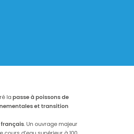
ré la
passe à poissons de
nementales et transition
 français
. Un ouvrage majeur
de cours d’eau supérieur à 100