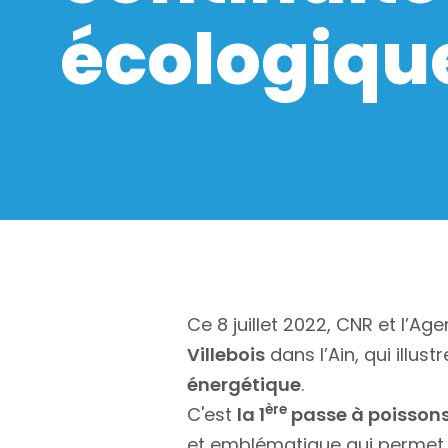
écologiqu
Ce 8 juillet 2022, CNR et l’A
Villebois
dans l’Ain, qui illus
énergétique
.
ère
C'est
la 1
passe à poissons 
et emblématique qui permet d