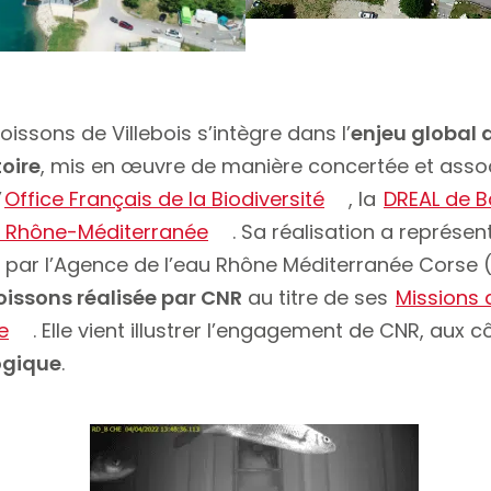
oissons de Villebois s’intègre dans l’
enjeu global
oire
, mis en œuvre de manière concertée et assoc
’
Office Français de la Biodiversité
, la
DREAL de B
s Rhône-Méditerranée
. Sa réalisation a représe
é par l’Agence de l’eau Rhône Méditerranée Corse 
issons réalisée par CNR
au titre de ses
Missions 
e
. Elle vient illustrer l’engagement de CNR, aux 
ogique
.