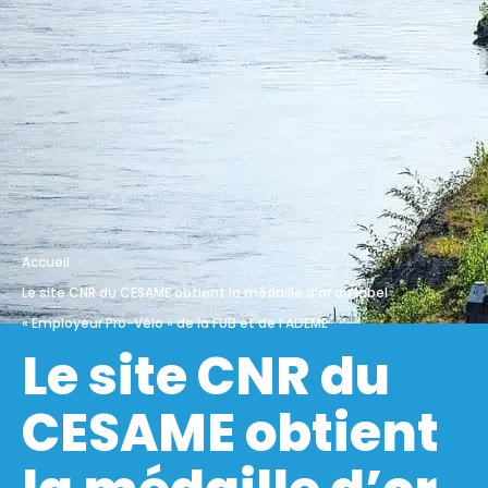
Accueil
Le site CNR du CESAME obtient la médaille d’or du label
« Employeur Pro-Vélo » de la FUB et de l’ADEME
Le site CNR du
CESAME obtient