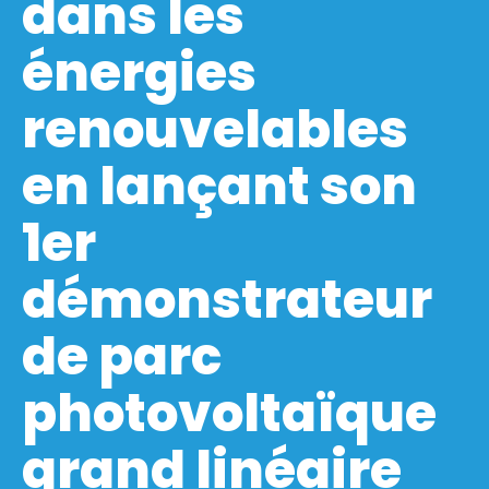
dans les
énergies
renouvelables
en lançant son
1er
démonstrateur
de parc
photovoltaïque
grand linéaire