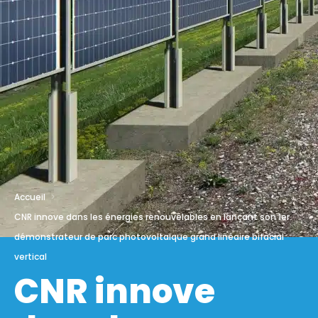
Accueil
CNR innove dans les énergies renouvelables en lançant son 1er
démonstrateur de parc photovoltaïque grand linéaire bifacial
vertical
CNR innove