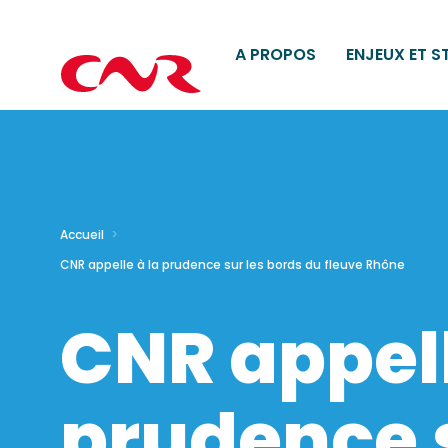
A PROPOS
ENJEUX ET S
Accueil
CNR appelle à la prudence sur les bords du fleuve Rhône
CNR appell
prudence s