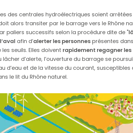
bines des centrales hydroélectriques soient arrêtée
oit alors transiter par le barrage vers le Rhône nat
r paliers successifs selon la procédure dite de "
l
l’aval
afin d’
alerter les personnes
présentes dans l
 les seuils. Elles doivent
rapidement regagner les 
 du lâcher d’alerte, l’ouverture du barrage se poursu
au d’eau et de la vitesse du courant, susceptibles
s le lit du Rhône naturel.