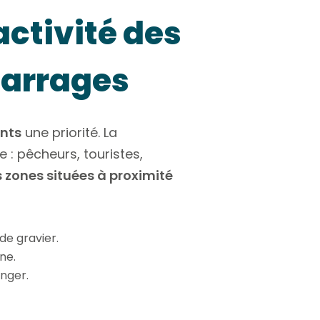
’activité des
barrages
ents
une priorité. La
 : pêcheurs, touristes,
s zones situées à proximité
de gravier.
ne.
anger.