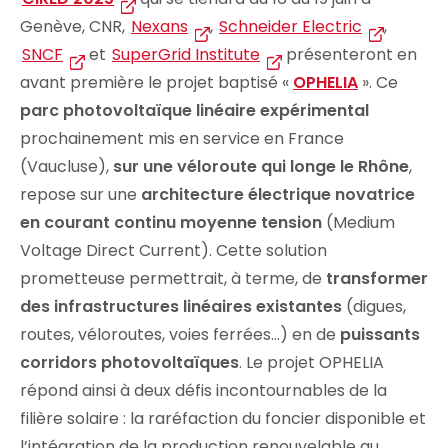
Genève, CNR,
Nexans
,
Schneider Electric
,
SNCF
et
SuperGrid Institute
présenteront en
avant première le projet baptisé «
OPHELIA
». Ce
parc photovoltaïque linéaire expérimental
prochainement mis en service en France
(Vaucluse),
sur une véloroute qui longe le Rhône
,
repose sur une
architecture électrique novatrice
en courant continu moyenne tension
(Medium
Voltage Direct Current). Cette solution
prometteuse permettrait, à terme, de
transformer
des infrastructures linéaires existantes
(digues,
routes, véloroutes, voies ferrées…) en de
puissants
corridors photovoltaïques
. Le projet OPHELIA
répond ainsi à deux défis incontournables de la
filière solaire : la raréfaction du foncier disponible et
l’intégration de la production renouvelable au