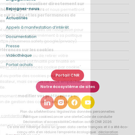
Rejoignez-nous
Actualités
Appels à manifestation d’intérêt
Documentation
Presse
Vidéothèque
Portail achats
Portail CNR
Notre écosystème de sites
Plan du site
Mentions légales
Vos données personnelles
Politique cookies
Lancer une alerte
Code de conduite
Déclaration d’accessibilité
Création acti
© CNR 2026
Ce site est hébergé dans un green data center français et il a été éco-
conçu afin d’en réduire l’empreinte écologique :
déclaration