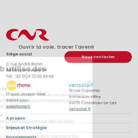
Ouvrir la voie, tracer l'avenir
Siège social
Nous contacter
2, rue André Bonin
69316 Lyon cedex 04
Tél. : 33 (0)4 72 00 69 69
18 rue Copernic
17 quai Joseph Gilet
Immeuble Infiny
69004 Lyon
34170 Castelnau-Le-Lez
solarhona.fr
vensolair.fr
A propos
Enjeux et Stratégie
Engagements