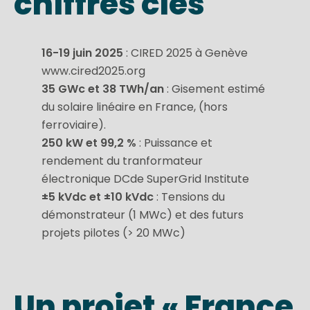
chiffres clés
16-19 juin 2025
: CIRED 2025 à Genève
www.cired2025.org
35 GWc et 38 TWh/an
: Gisement estimé
du solaire linéaire en France, (hors
ferroviaire).
250 kW et 99,2 %
: Puissance et
rendement du tranformateur
électronique DCde SuperGrid Institute
±5 kVdc et ±10 kVdc
: Tensions du
démonstrateur (1 MWc) et des futurs
projets pilotes (> 20 MWc)
Un projet « France