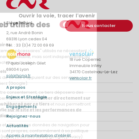
Ouvrir la voie, tracer l'avenir
Siège social
Nous contacter
2, rue André Bonin
69316 Lyon cedex 04
Tél. : 33 (0)4 72 00 69 69
18 rue Copernic
17 quai Joseph Gilet
Immeuble Infiny
69004 Lyon
34170 Castelnau-Le-Lez
solarhona.fr
vensolair.fr
A propos
Enjeux et Stratégie
Engagements
Rejoignez-nous
Actualités
Appels à manifestation d’intérêt