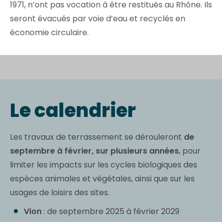
1971, n’ont pas vocation à être restitués au Rhône. Ils
seront évacués par voie d’eau et recyclés en
économie circulaire.
Le calendrier
Les travaux de terrassement se dérouleront
de
septembre à février, sur plusieurs années
, pour
limiter les impacts sur les cycles biologiques des
espèces animales et végétales, ainsi que sur les
usages de loisirs des sites.
Vion
: de septembre 2025 à février 2029