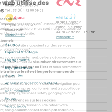
2, rue André Bonin
69316 Lyon cedex 04
Tél. : 33 (0)4 72 00 69 69
18 rue Copernic
17 quai Joseph Gilet
Immeuble Infiny
69004 Lyon
34170 Castelnau-Le-Lez
solarhona.fr
vensolair.fr
A propos
Enjeux et Stratégie
Engagements
Rejoignez-nous
Actualités
Appels à manifestation d’intérêt
Documentation
Presse
Vidéothèque