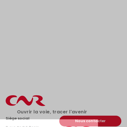
droits
Téléchargements
Restauration écologique du fleuve Rhône –
Secteurs de Vion et du Chambon
PDF – 3.7 Mo
Télécharger
Ouvrir la voie, tracer l'avenir
Siège social
Nous contacter