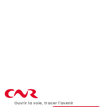
09 Oct 2025
ENVIRONNEMENT
CNR lance un vaste chantier d’entretien
de la Galaure
Ouvrir la voie, tracer l'avenir