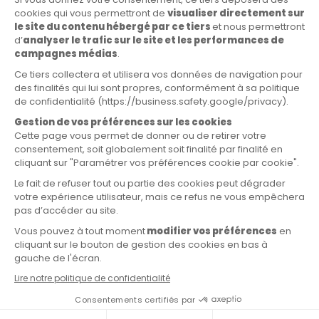
Engagements
Rejoignez-nous
Actualités
Appels à manifestation d’intérêt
Documentation
Presse
Vidéothèque
Portail achats
Portail CNR
Notre écosystème de sites
Plan du site
Mentions légales
Vos données personnelles
Politique cookies
Lancer une alerte
Code de conduite
Déclaration d’accessibilité
Création acti
© CNR 2026
Ce site est hébergé dans un green data center français et il a été éco-
conçu afin d’en réduire l’empreinte écologique :
déclaration