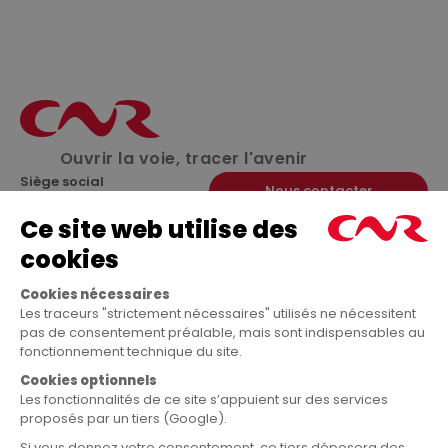
Ouvrir la voie, tracer l'avenir
Siège social
Nous contacter
2, rue André Bonin
69316 Lyon cedex 04
Tél. : 33 (0)4 72 00 69 69
18 rue Copernic
17 quai Joseph Gilet
Immeuble Infiny
69004 Lyon
34170 Castelnau-Le-Lez
solarhona.fr
vensolair.fr
A propos
Enjeux et Stratégie