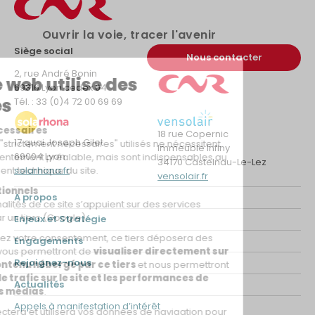
Ouvrir la voie, tracer l'avenir
Siège social
Nous contacter
2, rue André Bonin
69316 Lyon cedex 04
Tél. : 33 (0)4 72 00 69 69
18 rue Copernic
17 quai Joseph Gilet
Immeuble Infiny
69004 Lyon
34170 Castelnau-Le-Lez
solarhona.fr
vensolair.fr
A propos
Enjeux et Stratégie
Engagements
Rejoignez-nous
Actualités
Appels à manifestation d’intérêt