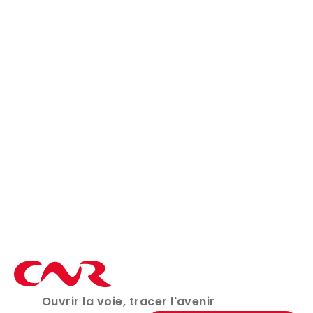
09 Oct 2025
ENVIRONNEMENT
CNR lance un vaste chantier d’entretien
de la Galaure
Ouvrir la voie, tracer l'avenir