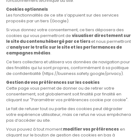
solarhona.fr
vensolair.fr
A propos
Enjeux et Stratégie
Engagements
Rejoignez-nous
Actualités
Appels à manifestation d’intérêt
Documentation
Presse
Vidéothèque
Portail achats
Portail CNR
Notre écosystème de sites