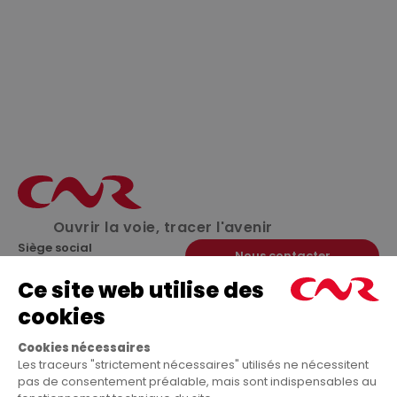
consommation finale
:
h.clients@cnr.tm.fr
Autres fournisseurs
:
h.fournisseurs@cnr.tm.fr
Pour toute question relative à la réforme sur la
facturation électronique :
Fournisseurs d
u marché de l’électricité hors
consommation finale
:
h.clients@cnr.tm.fr
Autres fournisseurs :
infos.rfe@cnr.tm.fr
Ouvrir la voie, tracer l'avenir
Siège social
Nous contacter
2, rue André Bonin
69316 Lyon cedex 04
Tél. : 33 (0)4 72 00 69 69
18 rue Copernic
17 quai Joseph Gilet
Immeuble Infiny
69004 Lyon
34170 Castelnau-Le-Lez