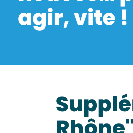
agir, vite !
Supplé
Rhône