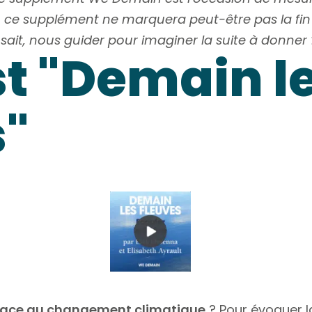
ves, ce supplément ne marquera peut-être pas la fi
 sait, nous guider pour imaginer la suite à donner 
t "Demain l
s"
 face au changement climatique
? Pour évoquer l