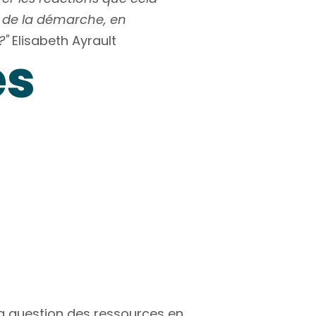
n de la démarche, en
?"
Elisabeth Ayrault
es
a question des ressources en