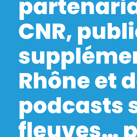
partenari
CNR, publi
supplémen
Rhône et 
podcasts s
fleuves… 