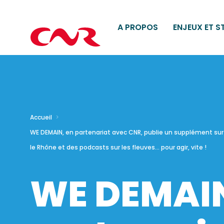
A PROPOS
ENJEUX ET S
Accueil
WE DEMAIN, en partenariat avec CNR, publie un supplément sur
le Rhône et des podcasts sur les fleuves… pour agir, vite !
WE DEMAIN