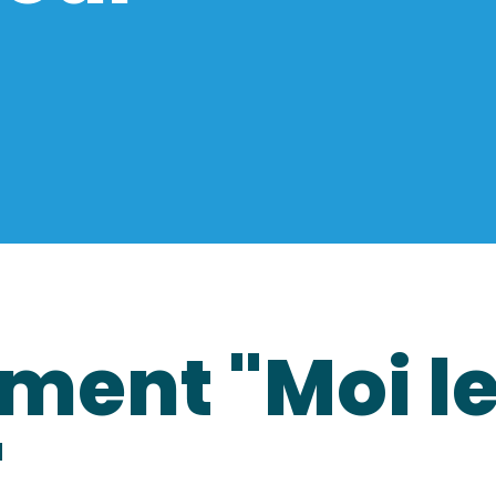
ment "Moi l
"