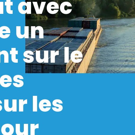
at avec
e un
t sur le
des
ur les
pour