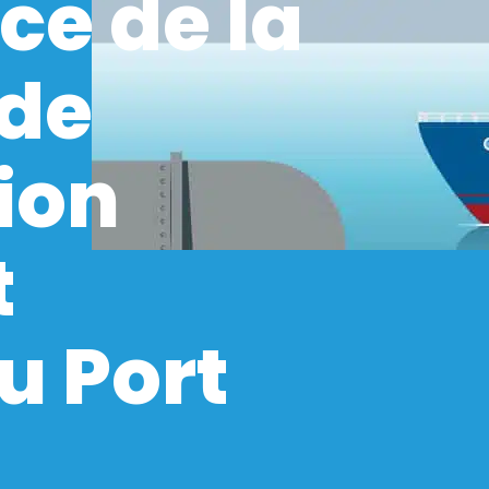
ce de la
 de
tion
t
u Port