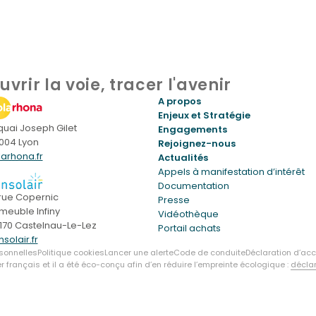
uvrir la voie, tracer l'avenir
A propos
Enjeux et Stratégie
 quai Joseph Gilet
Engagements
004 Lyon
Rejoignez-nous
larhona.fr
Actualités
Appels à manifestation d’intérêt
Documentation
 rue Copernic
Presse
meuble Infiny
Vidéothèque
170 Castelnau-Le-Lez
Portail achats
solair.fr
sonnelles
Politique cookies
Lancer une alerte
Code de conduite
Déclaration d’acc
français et il a été éco-conçu afin d’en réduire l’empreinte écologique :
décla