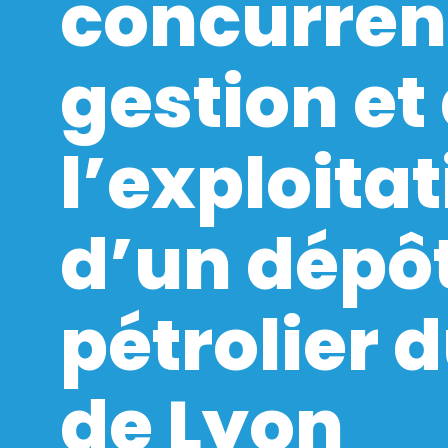
concurren
gestion et
l’exploita
d’un dépô
pétrolier d
de Lyon