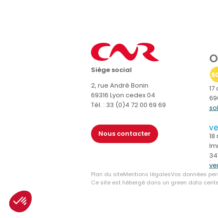
O
Siège social
2, rue André Bonin
17
69316 Lyon cedex 04
69
Tél. : 33 (0)4 72 00 69 69
so
Nous contacter
18
Im
34
ven
Plan du site
Mentions légales
Vos données per
Ce site est hébergé dans un green data center 