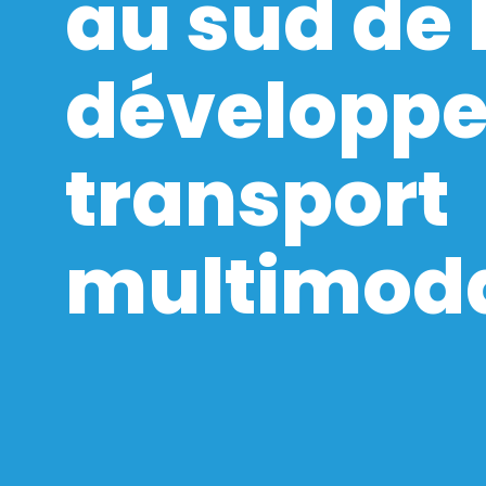
au sud de 
développe
transport
multimoda