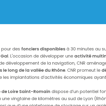
pour des
fonciers disponibles
à 30 minutes au su
-Gal
. L'occasion de développer une
activité mult
 de développement de la navigation, CNR aménag
es le long de la vallée du Rhône
. CNR promeut le
d
re les implantations d’activités économiques ayan
re de Loire Saint-Romain
dispose d’un potentiel fon
 à une vingtaine de kilomètres au sud de Lyon (Rhôn
nsi que d’une plateforme de stockage sur un arriè