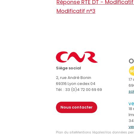
Réponse RTE DT - Modificatif
Modificatif n°3
O
Siège social
2, rue André Bonin
17
69316 Lyon cedex 04
69
Tél. : 33 (0)4 72 00 69 69
so
Nous contacter
18
Im
34
ven
Plan du site
Mentions légales
Vos données per