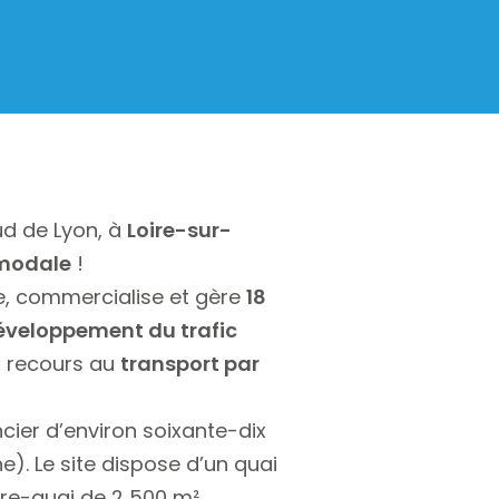
d de Lyon, à
Loire-sur-
imodale
!
e, commercialise et gère
18
éveloppement du trafic
t recours au
transport par
cier d’environ soixante-dix
e). Le site dispose d’un quai
re-quai de 2 500 m²,