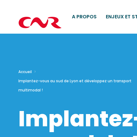
A PROPOS
ENJEUX ET S
Accueil
Implantez-vous au sud de Lyon et développez un transport
multimodal !
Implantez