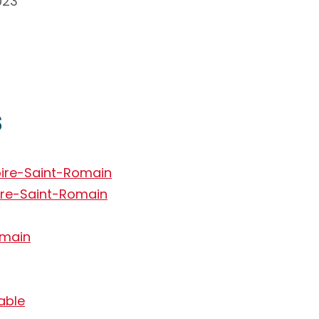
023
s
oire-Saint-Romain
ire-Saint-Romain
omain
able