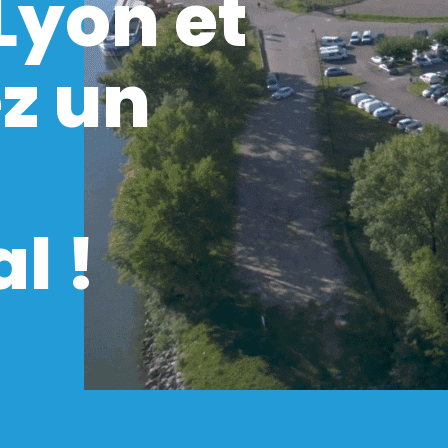
Lyon et
z un
l !