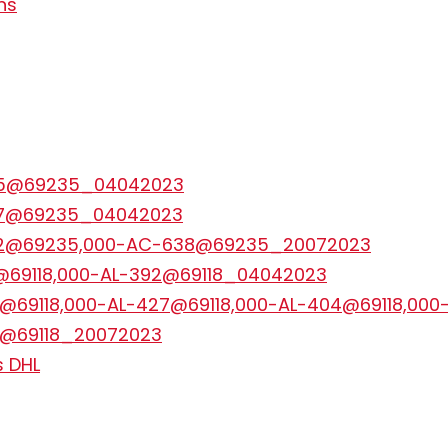
ns
625@69235_04042023
27@69235_04042023
632@69235,000-AC-638@69235_20072023
1@69118,000-AL-392@69118_04042023
2@69118,000-AL-427@69118,000-AL-404@69118,00
6@69118_20072023
s DHL