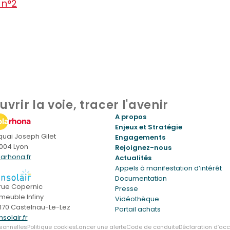
 n°2
uvrir la voie, tracer l'avenir
A propos
Enjeux et Stratégie
 quai Joseph Gilet
Engagements
004 Lyon
Rejoignez-nous
larhona.fr
Actualités
Appels à manifestation d’intérêt
Documentation
 rue Copernic
Presse
meuble Infiny
Vidéothèque
170 Castelnau-Le-Lez
Portail achats
solair.fr
sonnelles
Politique cookies
Lancer une alerte
Code de conduite
Déclaration d’acc