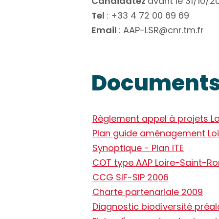
Candidatez
avant le 31/10/2
Tel
: +33 4 72 00 69 69
Email
: AAP-LSR@cnr.tm.fr
Document
Règlement appel à projets L
Plan guide aménagement Lo
Synoptique - Plan ITE
COT type AAP Loire-Saint-R
CCG SIF-SIP 2006
Charte partenariale 2009
Diagnostic biodiversité préal