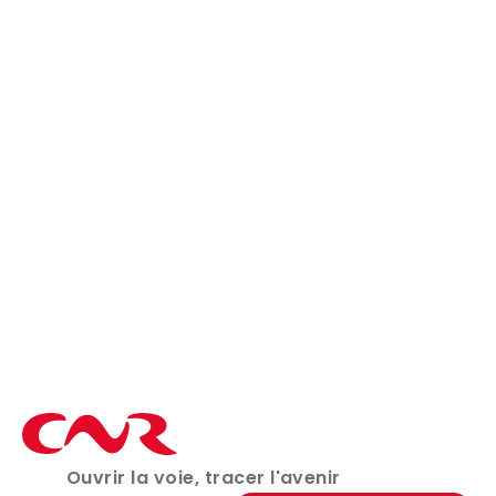
09 Oct 2025
ENVIRONNEMENT
CNR lance un vaste chantier d’entretien
de la Galaure
Ouvrir la voie, tracer l'avenir